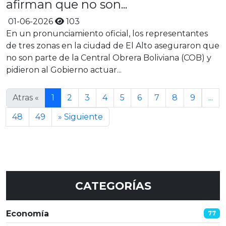
afirman que no son...
01-06-2026
103
En un pronunciamiento oficial, los representantes
de tres zonas en la ciudad de El Alto aseguraron que
no son parte de la Central Obrera Boliviana (COB) y
pidieron al Gobierno actuar...
Atras «
1
2
3
4
5
6
7
8
9
...
48
49
» Siguiente
CATEGORÍAS
Economía
77