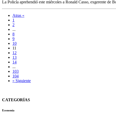
La Policía aprehendió este miércoles a Ronald Casso, exgerente de B
Atras «
1
2
...
8
9
10
11
12
13
14
...
103
104
» Siguiente
CATEGORÍAS
Economía