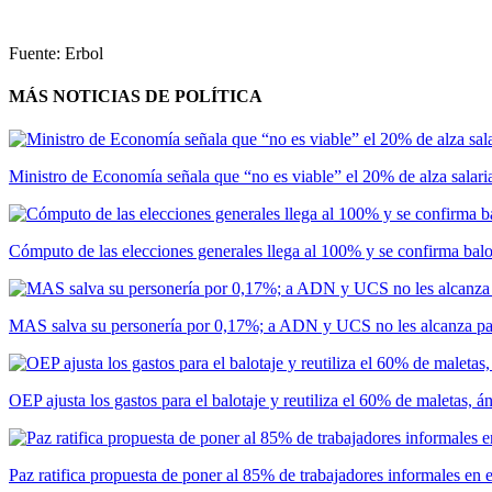
Fuente: Erbol
MÁS NOTICIAS DE POLÍTICA
Ministro de Economía señala que “no es viable” el 20% de alza salar
Cómputo de las elecciones generales llega al 100% y se confirma bal
MAS salva su personería por 0,17%; a ADN y UCS no les alcanza par
OEP ajusta los gastos para el balotaje y reutiliza el 60% de maletas, 
Paz ratifica propuesta de poner al 85% de trabajadores informales en 