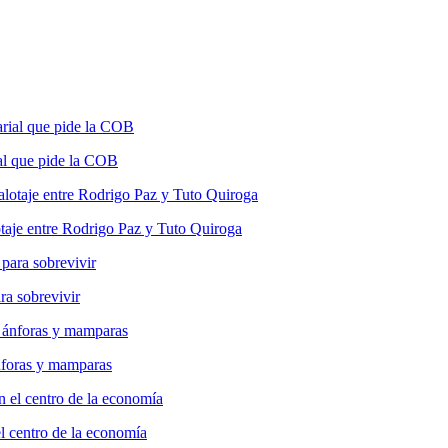
ial que pide la COB
otaje entre Rodrigo Paz y Tuto Quiroga
a sobrevivir
ánforas y mamparas
el centro de la economía