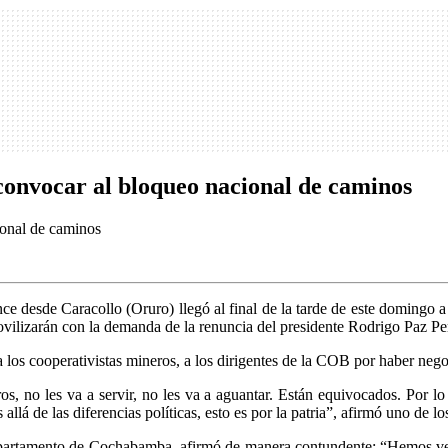
 convocar al bloqueo nacional de caminos
e desde Caracollo (Oruro) llegó al final de la tarde de este domingo a
ovilizarán con la demanda de la renuncia del presidente Rodrigo Paz Pe
 a los cooperativistas mineros, a los dirigentes de la COB por haber ne
os, no les va a servir, no les va a aguantar. Están equivocados. Por lo
lá de las diferencias políticas, esto es por la patria”, afirmó uno de los
 departamento de Cochabamba, afirmó de manera contundente: “Hemos ve