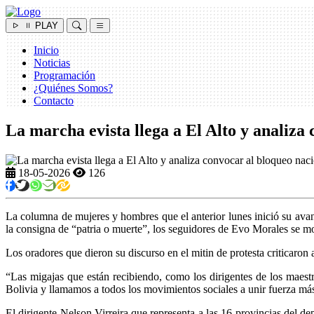
PLAY
Inicio
Noticias
Programación
¿Quiénes Somos?
Contacto
La marcha evista llega a El Alto y analiza
18-05-2026
126
La columna de mujeres y hombres que el anterior lunes inició su avanc
la consigna de “patria o muerte”, los seguidores de Evo Morales se m
Los oradores que dieron su discurso en el mitin de protesta criticaron
“Las migajas que están recibiendo, como los dirigentes de los maestr
Bolivia y llamamos a todos los movimientos sociales a unir fuerza más al
El dirigente Nelson Virreira que representa a las 16 provincias del