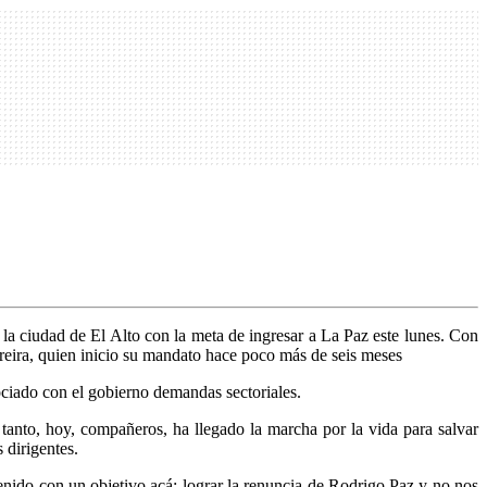
 la ciudad de El Alto con la meta de ingresar a La Paz este lunes. Con
reira, quien inicio su mandato hace poco más de seis meses
gociado con el gobierno demandas sectoriales.
 tanto, hoy, compañeros, ha llegado la marcha por la vida para salvar
 dirigentes.
nido con un objetivo acá: lograr la renuncia de Rodrigo Paz y no nos