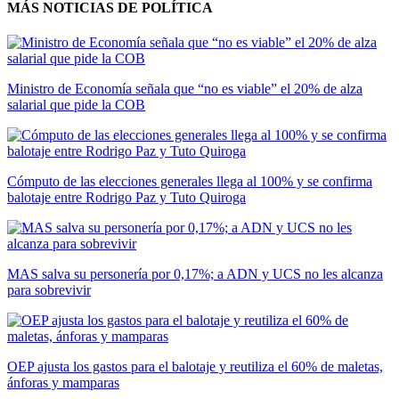
MÁS NOTICIAS DE POLÍTICA
Ministro de Economía señala que “no es viable” el 20% de alza
salarial que pide la COB
Cómputo de las elecciones generales llega al 100% y se confirma
balotaje entre Rodrigo Paz y Tuto Quiroga
MAS salva su personería por 0,17%; a ADN y UCS no les alcanza
para sobrevivir
OEP ajusta los gastos para el balotaje y reutiliza el 60% de maletas,
ánforas y mamparas