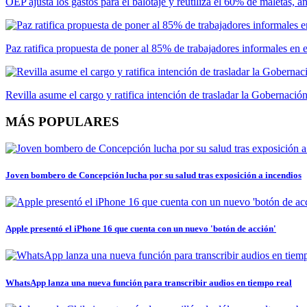
OEP ajusta los gastos para el balotaje y reutiliza el 60% de maletas, 
Paz ratifica propuesta de poner al 85% de trabajadores informales en 
Revilla asume el cargo y ratifica intención de trasladar la Gobernación
MÁS POPULARES
Joven bombero de Concepción lucha por su salud tras exposición a incendios
Apple presentó el iPhone 16 que cuenta con un nuevo 'botón de acción'
WhatsApp lanza una nueva función para transcribir audios en tiempo real