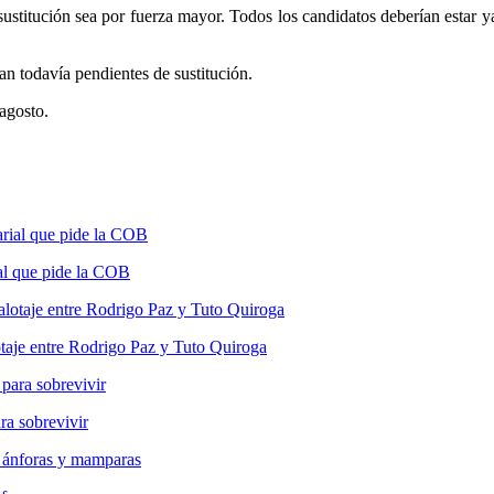
stitución sea por fuerza mayor. Todos los candidatos deberían estar ya 
n todavía pendientes de sustitución.
agosto.
ial que pide la COB
otaje entre Rodrigo Paz y Tuto Quiroga
a sobrevivir