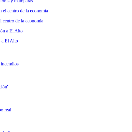
ánforas y mamparas
el centro de la economía
 a El Alto