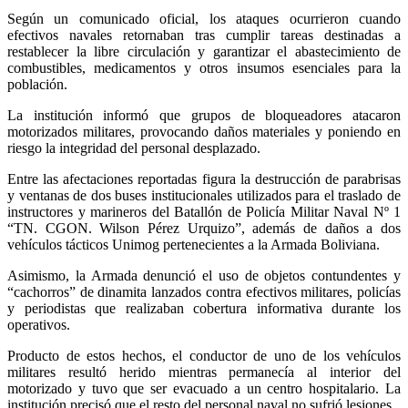
Según un comunicado oficial, los ataques ocurrieron cuando
efectivos navales retornaban tras cumplir tareas destinadas a
restablecer la libre circulación y garantizar el abastecimiento de
combustibles, medicamentos y otros insumos esenciales para la
población.
La institución informó que grupos de bloqueadores atacaron
motorizados militares, provocando daños materiales y poniendo en
riesgo la integridad del personal desplazado.
Entre las afectaciones reportadas figura la destrucción de parabrisas
y ventanas de dos buses institucionales utilizados para el traslado de
instructores y marineros del Batallón de Policía Militar Naval Nº 1
“TN. CGON. Wilson Pérez Urquizo”, además de daños a dos
vehículos tácticos Unimog pertenecientes a la Armada Boliviana.
Asimismo, la Armada denunció el uso de objetos contundentes y
“cachorros” de dinamita lanzados contra efectivos militares, policías
y periodistas que realizaban cobertura informativa durante los
operativos.
Producto de estos hechos, el conductor de uno de los vehículos
militares resultó herido mientras permanecía al interior del
motorizado y tuvo que ser evacuado a un centro hospitalario. La
institución precisó que el resto del personal naval no sufrió lesiones.