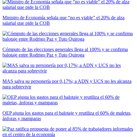
Ministro de Economía señala que “no es viable” el 20% de alza
salarial que pide la COB
Cómputo de las elecciones generales llega al 100% y se confirma
balotaje entre Rodrigo Paz y Tuto Quiroga
MAS salva su personería por 0,17%; a ADN y UCS no les alcanza
para sobrevivir
OEP ajusta los gastos para el balotaje y reutiliza el 60% de maletas,
ánforas y mamparas