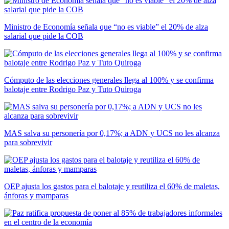
Ministro de Economía señala que “no es viable” el 20% de alza
salarial que pide la COB
Cómputo de las elecciones generales llega al 100% y se confirma
balotaje entre Rodrigo Paz y Tuto Quiroga
MAS salva su personería por 0,17%; a ADN y UCS no les alcanza
para sobrevivir
OEP ajusta los gastos para el balotaje y reutiliza el 60% de maletas,
ánforas y mamparas