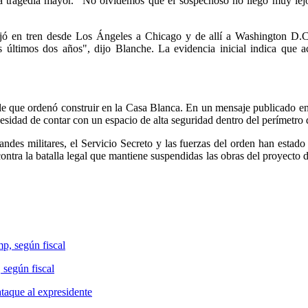
na tragedia mayor. "No olvidemos que el sospechoso no llegó muy lej
iajó en tren desde Los Ángeles a Chicago y de allí a Washington D.C.
últimos dos años", dijo Blanche. La evidencia inicial indica que ac
e que ordenó construir en la Casa Blanca. En un mensaje publicado en su
ecesidad de contar con un espacio de alta seguridad dentro del perímetro d
ndes militares, el Servicio Secreto y las fuerzas del orden han estado
ntra la batalla legal que mantiene suspendidas las obras del proyecto de
 según fiscal