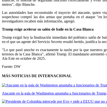
Blanche, el sistema de seguridad funcionó correctamente y evitó u
metros", dijo Blanche.
Las autoridades han reconstruido el trayecto del atacante, quien v
sospechoso compró las dos armas que portaba en el ataque "en los 
investigadores recaben más información, agregó.
Trump exige acelerar su salón de baile en la Casa Blanca
Trump exigió hoy la finalización inmediata del polémico salón de bail
en el que un agente del Servicio Secreto resultó herido, justifica la n
"Lo que pasó anoche es exactamente la razón por la que nuestros gra
terrenos de la Casa Blanca", afirmó Trump. El mandatario arremetió co
Ala Este en octubre de 2025.
Fuente: DW
MÁS NOTICIAS DE INTERNACIONAL
Atacante en la gala de Washington apuntaba a funcionarios de Trump,