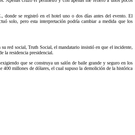
os. Apenas cruzó el perímetro y con apenas me refiero a unos pocos
, donde se registró en el hotel uno o dos días antes del evento. El
tuó solo, pero esta interpretación podría cambiar a medida que los
 red social, Truth Social, el mandatario insistió en que el incidente,
e la residencia presidencial.
 exigiendo que se construya un salón de baile grande y seguro en los
 400 millones de dólares, el cual supuso la demolición de la histórica